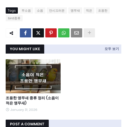
Tags
무소음
소음
안시끄러운
앵무새
적은
조용한
bird종류
YOU MIGHT LIKE
모두 보기
조용한 앵무새 종류 정리 (소음이
적은 앵무새)
January 31, 2026
POST A COMMENT