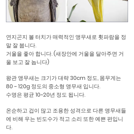
연지곤지 볼 터치가 매력적인 앵무새로 휫파람을 정
말 잘 붑니다.
거울을 좋아 합니다. (새장안에 거울을 달아주면 거
울 보고 잘 놉니다)
왕관 앵무새는 크기가 대략 30cm 정도, 몸무게는
80 ~ 120g 정도의 중소형 앵무새 입니다.
수명은 평균 10~20년 정도 됩니다.
온순하고 겁이 많고 조용한 성격으로 다른 앵무새들
에 비해 우는 빈도수가 적고 소리 또한 예쁜 편입니
다.